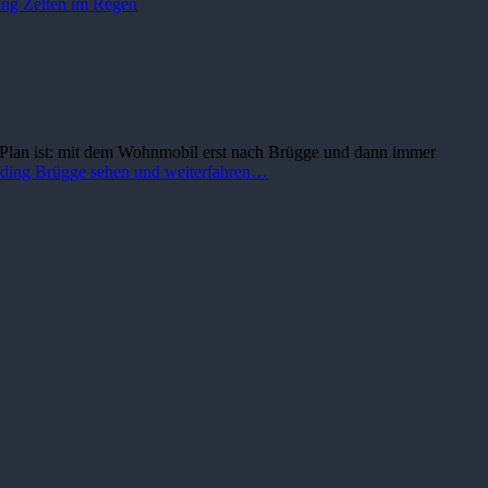
ing
Zelten im Regen
. Plan ist: mit dem Wohnmobil erst nach Brügge und dann immer
ading
Brügge sehen und weiterfahren…