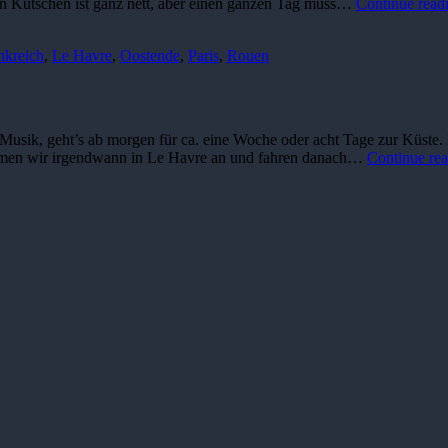
en Kutschen ist ganz nett, aber einen ganzen Tag muss…
Continue read
nkreich
,
Le Havre
,
Oostende
,
Paris
,
Rouen
Musik, geht’s ab morgen für ca. eine Woche oder acht Tage zur Küste
ommen wir irgendwann in Le Havre an und fahren danach…
Continue re