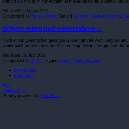
erinnert ein wenig an Amsterdam. Der Marktplatz mit Rathaus und d
Published
9. August 2011
Categorized as
Photos
,
Reisen
Tagged
Belgien
,
Calais
,
Camping
,
Fra
Brügge sehen und weiterfahren…
Nach einem gemütlichen gestrigen Abend mit viel Wein, Baylies und 
weiter nach Süden immer am Meer entlang. Wenn alles gut läuft k
Published
30. July 2011
Categorized as
Reisen
Tagged
Belgien
,
Campen
,
Paris
Datenschutz
Impressum
Jupe
Datenschutz
Proudly powered by
WordPress
.