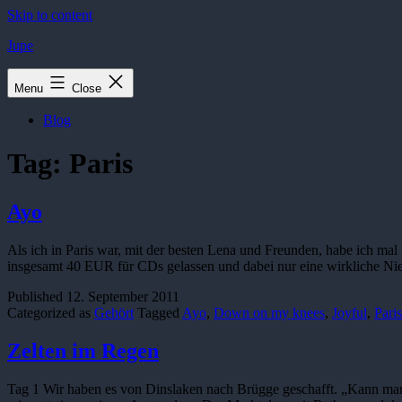
Skip to content
Jupe
Menu
Close
Blog
Tag:
Paris
Ayo
Als ich in Paris war, mit der besten Lena und Freunden, habe ich ma
insgesamt 40 EUR für CDs gelassen und dabei nur eine wirkliche N
Published
12. September 2011
Categorized as
Gehört
Tagged
Ayo
,
Down on my knees
,
Joyful
,
Paris
Zelten im Regen
Tag 1 Wir haben es von Dinslaken nach Brügge geschafft. „Kann man si